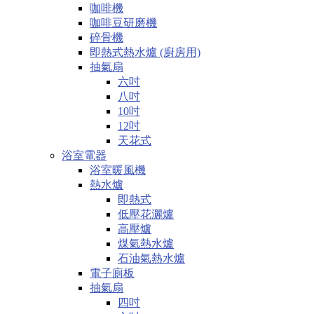
咖啡機
咖啡豆研磨機
碎骨機
即熱式熱水爐 (廚房用)
抽氣扇
六吋
八吋
10吋
12吋
天花式
浴室電器
浴室暖風機
熱水爐
即熱式
低壓花灑爐
高壓爐
煤氣熱水爐
石油氣熱水爐
電子廁板
抽氣扇
四吋