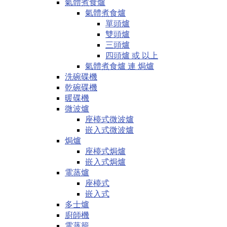
氣體煮食爐
氣體煮食爐
單頭爐
雙頭爐
三頭爐
四頭爐 或 以上
氣體煮食爐 連 焗爐
洗碗碟機
乾碗碟機
暖碟機
微波爐
座檯式微波爐
嵌入式微波爐
焗爐
座檯式焗爐
嵌入式焗爐
電蒸爐
座檯式
嵌入式
多士爐
廚師機
電蒸籠