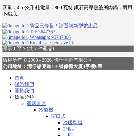
容量：4.5 公升 耗電量：800 瓦特 鑽石高導熱塗層內鍋，耐用
不黏底...
顯示
1
至
7
(共
7
件產品)
版權所有 © 2008 - 2026.
優仕直銷有限公司
公司地址：灣仔駱克道416號偉德大廈3字樓6室
首頁
聯絡我們
關於我們
貨品分類
家居電器
冷氣機
窗口式
冷暖型號
3/4匹
一匹