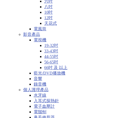
六吋
八吋
10吋
12吋
天花式
電風筒
影音產品
電視機
19-32吋
33-43吋
44-55吋
56-65吋
66吋 及 以上
藍光/DVD播放機
音響
錄音機
個人護理產品
水牙線
入耳式探熱針
電子血壓計
電鬚刨
鼻毛修剪器