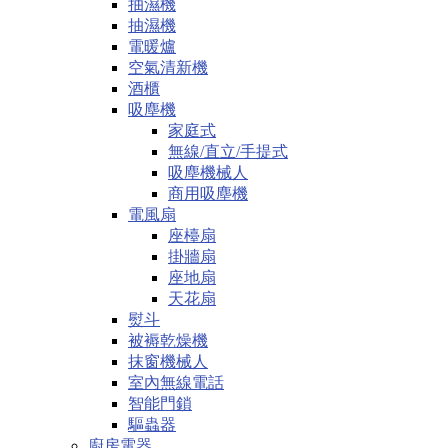
抽濕機
抽濕機
電暖爐
空氣清新機
酒櫃
吸塵機
家庭式
無線/直立/手提式
吸塵機械人
商用吸塵機
電風扇
座檯扇
掛牆扇
座地扇
天花扇
熨斗
被褥乾燥機
抹窗機械人
室內無線電話
智能門鎖
驅蟲器
廚房電器