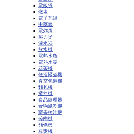
電飯煲
燉盅
電子瓦罉
中藥壺
電炸煱
壓力煲
濾水器
飲水機
電熱水瓶
電熱水壺
花茶機
低溫慢煮機
真空包裝機
麵包機
攪拌機
食品處理器
食物風乾機
蔬果榨汁機
碎肉機
麵條機
豆漿機