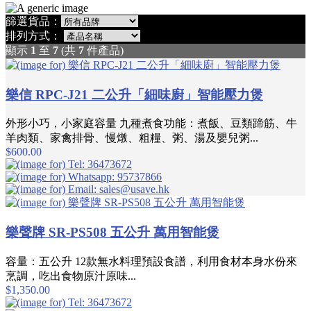
篩選貨品：
排列方式：
顯示
1
至
7
(共
7
件產品)
樂信 RPC-J21 二公升「細味廚」智能壓力煲
外形小巧，小家庭容量 九種煮食功能：煮飯、豆類蹄筋、牛
羊肉類、家禽排骨、慢燉、粗糧、粥、湯及嬰兒粥...
$600.00
樂聲牌 SR-PS508 五公升 萬用智能煲
容量：五公升 12款無水料理預設食譜，利用食材本身水份來
烹調，吃出食物原汁原味...
$1,350.00