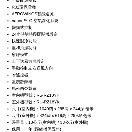
一級能源標籤
R32環保雪種
AEROWINGS智能送風
nanoe™-G 空氣淨化系統
變頻式控制
24小時雙時段開關機設定
快速製冷功能
溫和抽濕功能
寧靜模式
上下送風方向設定
手動控制左右送風方向
附遙控器
藍鑽散熱器
馬來西亞製造
室內機型號：RS-RZ18YK
室外機型號：RU-RZ18YK
尺寸(室內機)：1040闊 x 295高 x 244深 毫米
尺寸(室外機)：824闊 x 619高 x 299深 毫米
淨重量：13公斤(室內機) / 33公斤(室外機)
保用：一年 (壓縮機保五年)