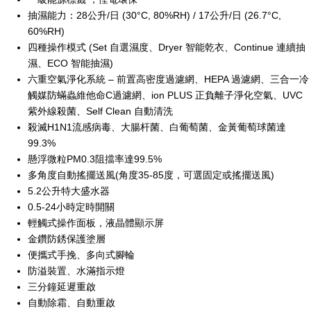
抽濕能力：28公升/日 (30°C, 80%RH) / 17公升/日 (26.7°C,
60%RH)
四種操作模式 (Set 自選濕度、Dryer 智能乾衣、Continue 連續抽
濕、ECO 智能抽濕)
六重空氣淨化系統 – 前置高密度過濾網、HEPA 過濾網、三合一冷
觸媒防蟎蟲維他命C過濾網、ion PLUS 正負離子淨化空氣、UVC
紫外線殺菌、Self Clean 自動清洗
殺滅H1N1流感病毒、大腸杆菌、白葡萄菌、金黃葡萄球菌達
99.3%
懸浮微粒PM0.3阻擋率達99.5%
多角度自動搖擺送風(角度35-85度，可選固定或搖擺送風)
5.2公升特大盛水器
0.5-24小時定時開關
輕觸式操作面板，液晶體顯示屏
金鑽防銹保護塗層
便攜式手挽、多向式腳輪
防溢裝置、水滿指示燈
三分鐘延遲重啟
自動除霜、自動重啟