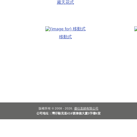
藏天花式
移動式
版權所有 © 2008 - 2026.
優仕直銷有限公司
公司地址：灣仔駱克道416號偉德大廈3字樓6室