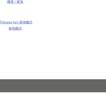
樓底 / 座地
座地櫃式