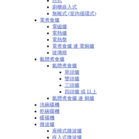
日式
廚櫃嵌入式
無喉式 (室內循環式)
電煮食爐
電磁爐
電熱爐
電熱盤
電煮食爐 連 電焗爐
玻璃燒
氣體煮食爐
氣體煮食爐
單頭爐
雙頭爐
三頭爐
四頭爐 或 以上
氣體煮食爐 連 焗爐
洗碗碟機
乾碗碟機
暖碟機
微波爐
座檯式微波爐
嵌入式微波爐