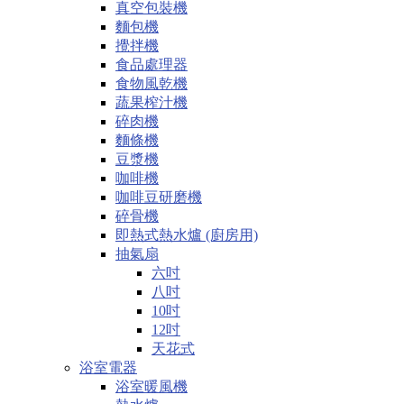
真空包裝機
麵包機
攪拌機
食品處理器
食物風乾機
蔬果榨汁機
碎肉機
麵條機
豆漿機
咖啡機
咖啡豆研磨機
碎骨機
即熱式熱水爐 (廚房用)
抽氣扇
六吋
八吋
10吋
12吋
天花式
浴室電器
浴室暖風機