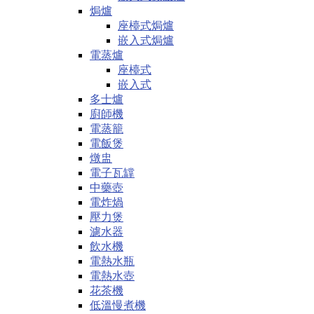
焗爐
座檯式焗爐
嵌入式焗爐
電蒸爐
座檯式
嵌入式
多士爐
廚師機
電蒸籠
電飯煲
燉盅
電子瓦罉
中藥壺
電炸煱
壓力煲
濾水器
飲水機
電熱水瓶
電熱水壺
花茶機
低溫慢煮機