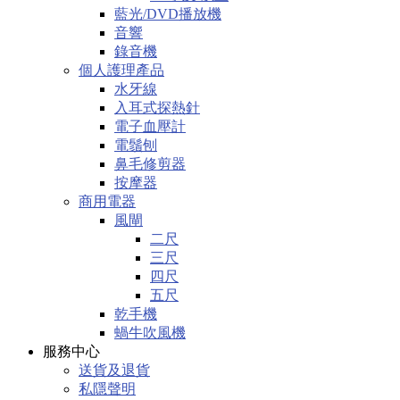
藍光/DVD播放機
音響
錄音機
個人護理產品
水牙線
入耳式探熱針
電子血壓計
電鬚刨
鼻毛修剪器
按摩器
商用電器
風閘
二尺
三尺
四尺
五尺
乾手機
蝸牛吹風機
服務中心
送貨及退貨
私隱聲明