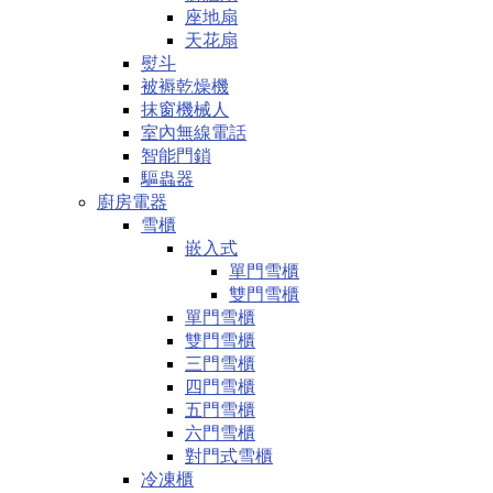
座地扇
天花扇
熨斗
被褥乾燥機
抹窗機械人
室內無線電話
智能門鎖
驅蟲器
廚房電器
雪櫃
嵌入式
單門雪櫃
雙門雪櫃
單門雪櫃
雙門雪櫃
三門雪櫃
四門雪櫃
五門雪櫃
六門雪櫃
對門式雪櫃
冷凍櫃