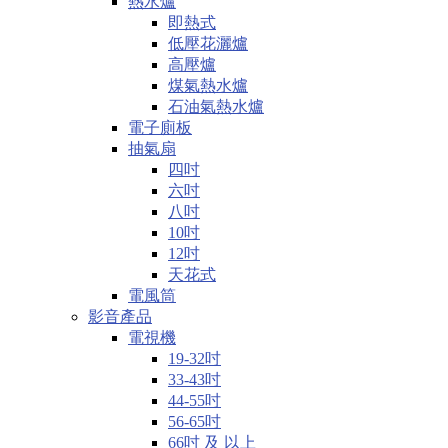
熱水爐
即熱式
低壓花灑爐
高壓爐
煤氣熱水爐
石油氣熱水爐
電子廁板
抽氣扇
四吋
六吋
八吋
10吋
12吋
天花式
電風筒
影音產品
電視機
19-32吋
33-43吋
44-55吋
56-65吋
66吋 及 以上