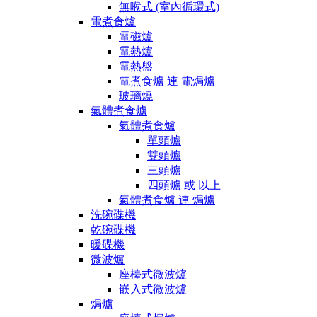
無喉式 (室內循環式)
電煮食爐
電磁爐
電熱爐
電熱盤
電煮食爐 連 電焗爐
玻璃燒
氣體煮食爐
氣體煮食爐
單頭爐
雙頭爐
三頭爐
四頭爐 或 以上
氣體煮食爐 連 焗爐
洗碗碟機
乾碗碟機
暖碟機
微波爐
座檯式微波爐
嵌入式微波爐
焗爐