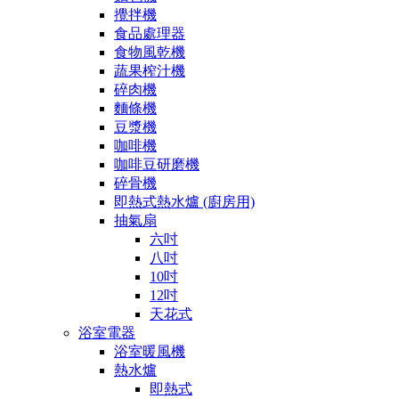
攪拌機
食品處理器
食物風乾機
蔬果榨汁機
碎肉機
麵條機
豆漿機
咖啡機
咖啡豆研磨機
碎骨機
即熱式熱水爐 (廚房用)
抽氣扇
六吋
八吋
10吋
12吋
天花式
浴室電器
浴室暖風機
熱水爐
即熱式