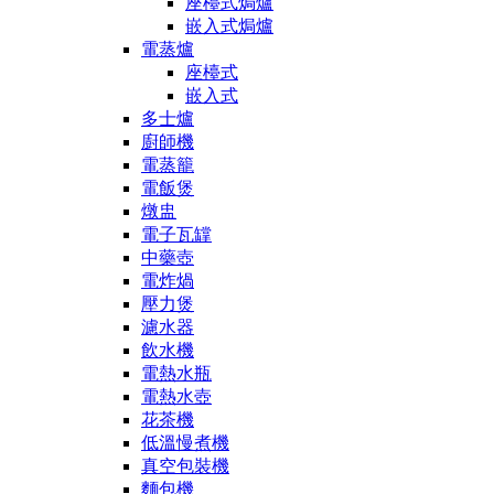
座檯式焗爐
嵌入式焗爐
電蒸爐
座檯式
嵌入式
多士爐
廚師機
電蒸籠
電飯煲
燉盅
電子瓦罉
中藥壺
電炸煱
壓力煲
濾水器
飲水機
電熱水瓶
電熱水壺
花茶機
低溫慢煮機
真空包裝機
麵包機