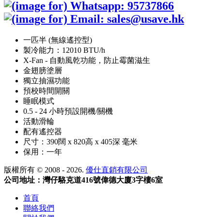
一匹半 (無線遙控型)
製冷能力：12010 BTU/h
X-Fan - 自動風乾功能，防止霉菌滋生
金翅膀塗層
獨立抽濕功能
預校時間開關
睡眠模式
0.5 - 24 小時預設開機/關機
活動滑輪
配有遙控器
尺寸：390闊 x 820高 x 405深 毫米
保用：一年
版權所有 © 2008 - 2026.
優仕直銷有限公司
公司地址：灣仔駱克道416號偉德大廈3字樓6室
首頁
聯絡我們