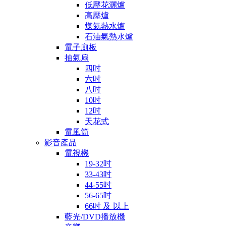
低壓花灑爐
高壓爐
煤氣熱水爐
石油氣熱水爐
電子廁板
抽氣扇
四吋
六吋
八吋
10吋
12吋
天花式
電風筒
影音產品
電視機
19-32吋
33-43吋
44-55吋
56-65吋
66吋 及 以上
藍光/DVD播放機