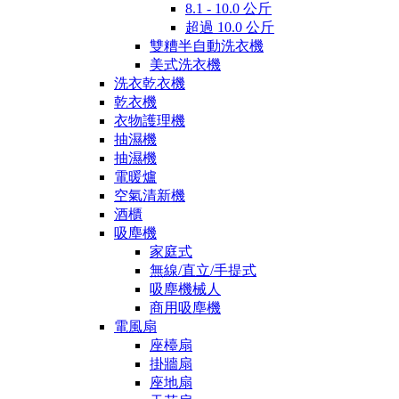
8.1 - 10.0 公斤
超過 10.0 公斤
雙糟半自動洗衣機
美式洗衣機
洗衣乾衣機
乾衣機
衣物護理機
抽濕機
抽濕機
電暖爐
空氣清新機
酒櫃
吸塵機
家庭式
無線/直立/手提式
吸塵機械人
商用吸塵機
電風扇
座檯扇
掛牆扇
座地扇