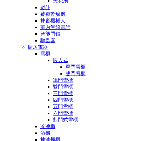
天花扇
熨斗
被褥乾燥機
抹窗機械人
室內無線電話
智能門鎖
驅蟲器
廚房電器
雪櫃
嵌入式
單門雪櫃
雙門雪櫃
單門雪櫃
雙門雪櫃
三門雪櫃
四門雪櫃
五門雪櫃
六門雪櫃
對門式雪櫃
冷凍櫃
酒櫃
抽油煙機