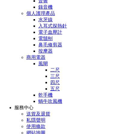
音響
錄音機
個人護理產品
水牙線
入耳式探熱針
電子血壓計
電鬚刨
鼻毛修剪器
按摩器
商用電器
風閘
二尺
三尺
四尺
五尺
乾手機
蝸牛吹風機
服務中心
送貨及退貨
私隱聲明
使用條款
網站地圖