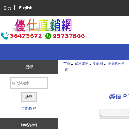
首頁
English
首頁
::
家居電器
::
冷氣機
::
掛牆式分體
:
搜尋
二匹
樂信 R
進階搜尋
聯絡資料