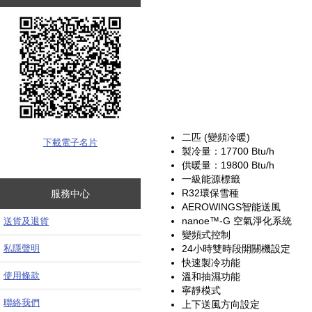
二匹 (變頻冷暖)
下載電子名片
製冷量：17700 Btu/h
供暖量：19800 Btu/h
一級能源標籤
R32環保雪種
服務中心
AEROWINGS智能送風
nanoe™-G 空氣淨化系統
送貨及退貨
變頻式控制
私隱聲明
24小時雙時段開關機設定
快速製冷功能
使用條款
溫和抽濕功能
寧靜模式
聯絡我們
上下送風方向設定