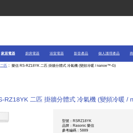
家居電器
廚房電器
浴室電器
影音產品
個人護理產品
:
二匹
:: 樂信 RS-RZ18YK 二匹 掛牆分體式 冷氣機 (變頻冷暖 / nanoe™-G)
S-RZ18YK 二匹 掛牆分體式 冷氣機 (變頻冷暖 / n
型號：RSRZ18YK
品牌：Rasonic 樂信
參考編碼：5889