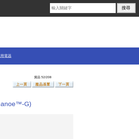
商用電器
貨品 52/208
anoe™-G)