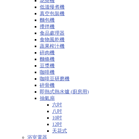
花茶機
低溫慢煮機
真空包裝機
麵包機
攪拌機
食品處理器
食物風乾機
蔬果榨汁機
碎肉機
麵條機
豆漿機
咖啡機
咖啡豆研磨機
碎骨機
即熱式熱水爐 (廚房用)
抽氣扇
六吋
八吋
10吋
12吋
天花式
浴室電器