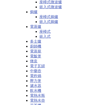
座檯式微波爐
嵌入式微波爐
焗爐
座檯式焗爐
嵌入式焗爐
電蒸爐
座檯式
嵌入式
多士爐
廚師機
電蒸籠
電飯煲
燉盅
電子瓦罉
中藥壺
電炸煱
壓力煲
濾水器
飲水機
電熱水瓶
電熱水壺