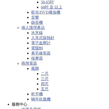
56-65吋
66吋 及 以上
藍光/DVD播放機
音響
錄音機
個人護理產品
水牙線
入耳式探熱針
電子血壓計
電鬚刨
鼻毛修剪器
按摩器
商用電器
風閘
二尺
三尺
四尺
五尺
乾手機
蝸牛吹風機
服務中心