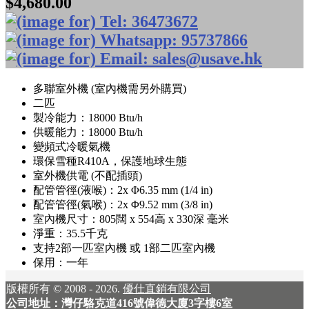
$4,680.00
多聯室外機 (室內機需另外購買)
二匹
製冷能力：18000 Btu/h
供暖能力：18000 Btu/h
變頻式冷暖氣機
環保雪種R410A，保護地球生態
室外機供電 (不配插頭)
配管管徑(液喉)：2x Φ6.35 mm (1/4 in)
配管管徑(氣喉)：2x Φ9.52 mm (3/8 in)
室內機尺寸：805闊 x 554高 x 330深 毫米
淨重：35.5千克
支持2部一匹室內機 或 1部二匹室內機
保用：一年
版權所有 © 2008 - 2026.
優仕直銷有限公司
公司地址：灣仔駱克道416號偉德大廈3字樓6室