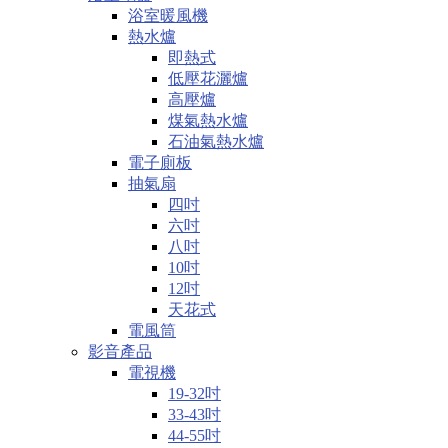
浴室暖風機
熱水爐
即熱式
低壓花灑爐
高壓爐
煤氣熱水爐
石油氣熱水爐
電子廁板
抽氣扇
四吋
六吋
八吋
10吋
12吋
天花式
電風筒
影音產品
電視機
19-32吋
33-43吋
44-55吋