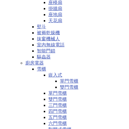
座檯扇
掛牆扇
座地扇
天花扇
熨斗
被褥乾燥機
抹窗機械人
室內無線電話
智能門鎖
驅蟲器
廚房電器
雪櫃
嵌入式
單門雪櫃
雙門雪櫃
單門雪櫃
雙門雪櫃
三門雪櫃
四門雪櫃
五門雪櫃
六門雪櫃