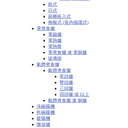
島式
日式
廚櫃嵌入式
無喉式 (室內循環式)
電煮食爐
電磁爐
電熱爐
電熱盤
電煮食爐 連 電焗爐
玻璃燒
氣體煮食爐
氣體煮食爐
單頭爐
雙頭爐
三頭爐
四頭爐 或 以上
氣體煮食爐 連 焗爐
洗碗碟機
乾碗碟機
暖碟機
微波爐