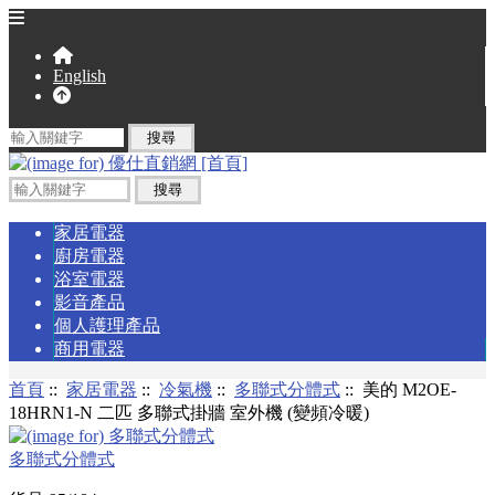
English
家居電器
廚房電器
浴室電器
影音產品
個人護理產品
商用電器
首頁
::
家居電器
::
冷氣機
::
多聯式分體式
:: 美的 M2OE-
18HRN1-N 二匹 多聯式掛牆 室外機 (變頻冷暖)
多聯式分體式