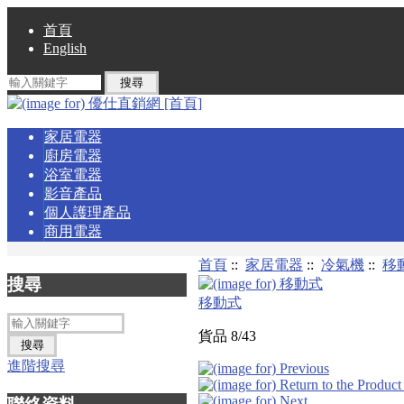
首頁
English
家居電器
廚房電器
浴室電器
影音產品
個人護理產品
商用電器
首頁
::
家居電器
::
冷氣機
::
移
搜尋
移動式
貨品 8/43
進階搜尋