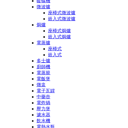
暖碟機
微波爐
座檯式微波爐
嵌入式微波爐
焗爐
座檯式焗爐
嵌入式焗爐
電蒸爐
座檯式
嵌入式
多士爐
廚師機
電蒸籠
電飯煲
燉盅
電子瓦罉
中藥壺
電炸煱
壓力煲
濾水器
飲水機
電熱水瓶