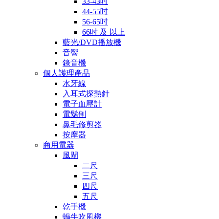
33-43吋
44-55吋
56-65吋
66吋 及 以上
藍光/DVD播放機
音響
錄音機
個人護理產品
水牙線
入耳式探熱針
電子血壓計
電鬚刨
鼻毛修剪器
按摩器
商用電器
風閘
二尺
三尺
四尺
五尺
乾手機
蝸牛吹風機