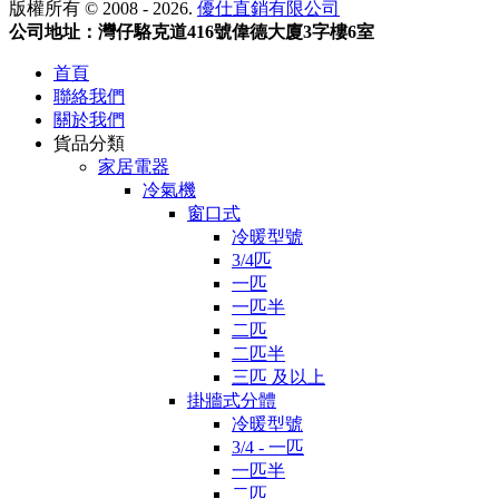
版權所有 © 2008 - 2026.
優仕直銷有限公司
公司地址：灣仔駱克道416號偉德大廈3字樓6室
首頁
聯絡我們
關於我們
貨品分類
家居電器
冷氣機
窗口式
冷暖型號
3/4匹
一匹
一匹半
二匹
二匹半
三匹 及以上
掛牆式分體
冷暖型號
3/4 - 一匹
一匹半
二匹