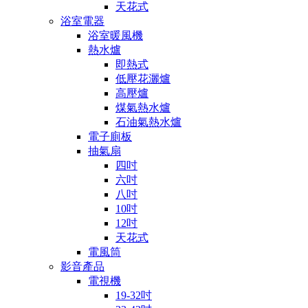
天花式
浴室電器
浴室暖風機
熱水爐
即熱式
低壓花灑爐
高壓爐
煤氣熱水爐
石油氣熱水爐
電子廁板
抽氣扇
四吋
六吋
八吋
10吋
12吋
天花式
電風筒
影音產品
電視機
19-32吋