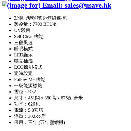
3/4匹 (變頻淨冷/無線遙控)
製冷量：7700 BTU/h
UV殺菌
Self-Clean功能
三段風速
睡眠模式
LED顯示
獨立抽濕
ECO節能模式
定時設定
Follow Me 功能
一級能源標籤
雪種：R32
尺寸：451闊 x 350高 x 675深 毫米
功率：626瓦
電流：5.8安培
淨重：30.6公斤
保用：三年 (五年壓縮機)