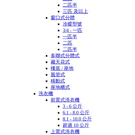
二匹半
三匹 及以上
窗口式分體
冷暖型號
3/4 - 一匹
一匹半
二匹
二匹半
多聯式分體式
藏天花式
樓底 / 座地
風管式
移動式
座地櫃式
洗衣機
前置式洗衣機
3 - 6 公斤
6.1 - 8.0 公斤
8.1 - 10.0 公斤
超過 10 公斤
上置式洗衣機