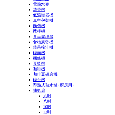
電熱水壺
花茶機
低溫慢煮機
真空包裝機
麵包機
攪拌機
食品處理器
食物風乾機
蔬果榨汁機
碎肉機
麵條機
豆漿機
咖啡機
咖啡豆研磨機
碎骨機
即熱式熱水爐 (廚房用)
抽氣扇
六吋
八吋
10吋
12吋