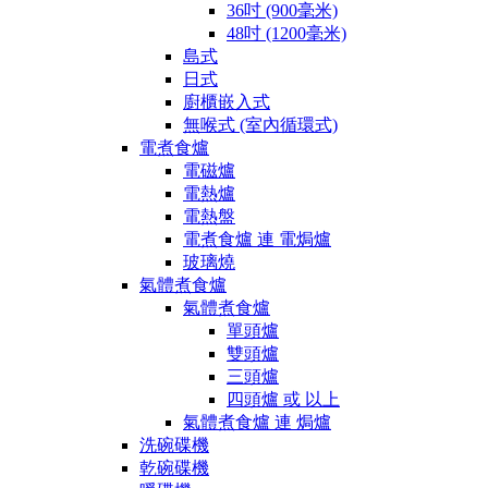
36吋 (900毫米)
48吋 (1200毫米)
島式
日式
廚櫃嵌入式
無喉式 (室內循環式)
電煮食爐
電磁爐
電熱爐
電熱盤
電煮食爐 連 電焗爐
玻璃燒
氣體煮食爐
氣體煮食爐
單頭爐
雙頭爐
三頭爐
四頭爐 或 以上
氣體煮食爐 連 焗爐
洗碗碟機
乾碗碟機